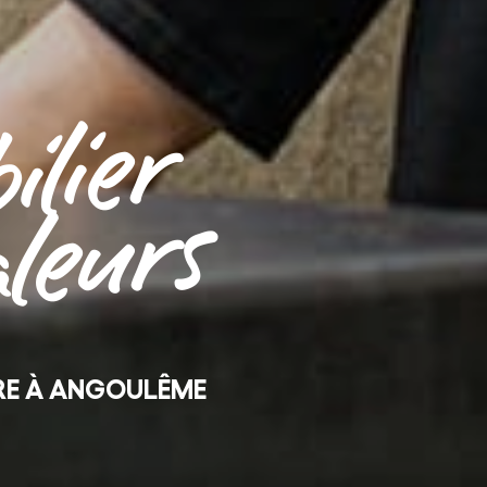
ilier
aleurs
RE À ANGOULÊME