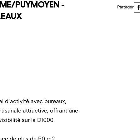
ME/PUYMOYEN -
Partager
REAUX
l d’activité avec bureaux,
tisanale attractive, offrant une
isibilité sur la D1000.
ce de plus de 50 m2.