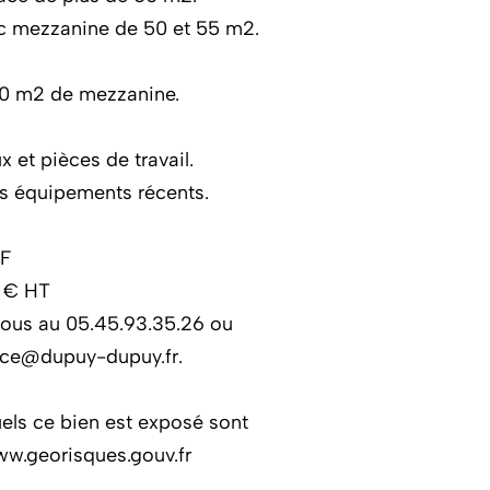
c mezzanine de 50 et 55 m2.
0 m2 de mezzanine.
x et pièces de travail.
es équipements récents.
TF
0 € HT
-nous au 05.45.93.35.26 ou
nce@dupuy-dupuy.fr.
uels ce bien est exposé sont
www.georisques.gouv.fr