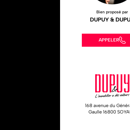
Bien proposé par
DUPUY & DUP
APPELER
168 avenue du Génér
Gaulle 16800 SOY